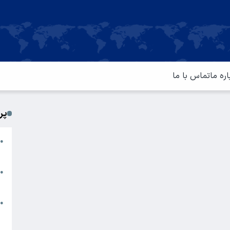
اره ما
تماس با ما
پر
ا
●
م
ت
●
آ
ا
●
س