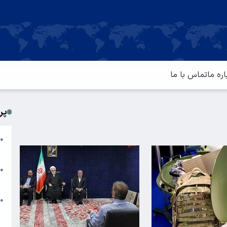
اره ما
تماس با ما
پر
ا
●
م
ت
●
آ
ا
●
س