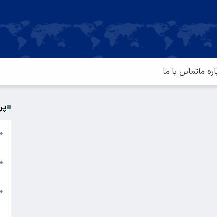
اره ما
تماس با ما
پر
ا
●
م
ت
●
آ
ا
●
س