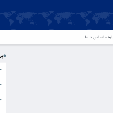
اره ما
تماس با ما
پر
ا
●
م
ت
●
آ
ا
●
س