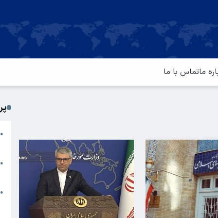
اره ما
تماس با ما
پر
ا
●
م
ت
●
آ
ا
●
س