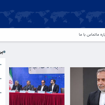
اره ما
تماس با ما
پر
ا
●
م
ت
●
آ
ا
●
س