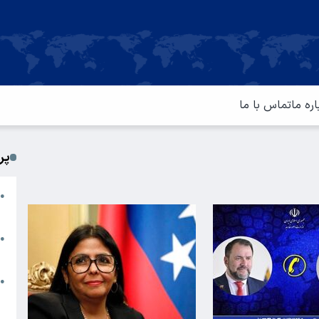
اره ما
تماس با ما
پر
ا
●
م
ت
●
آ
ا
●
س