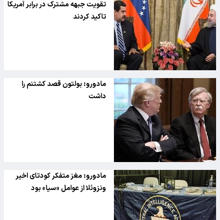
تقویت جبهه مشترک در برابر آمریکا
تاکید کردند
مادورو: بولتون قصد کشتنم را
داشت
مادورو: مغز متفکر کودتای اخیر
ونزوئلا از عوامل «سیا» بود