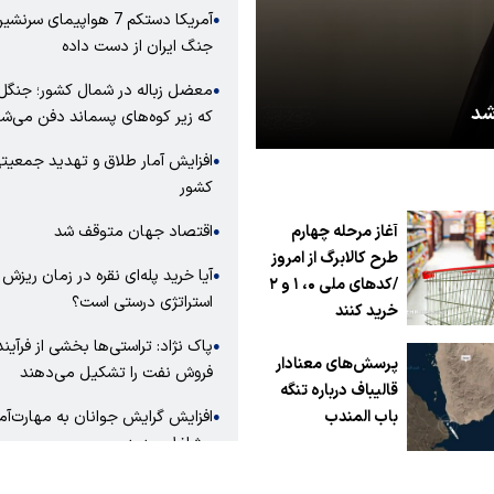
آمریکا دستکم 7 هواپیمای سرن
●
جنگ ایران از دست داده
«انا لله و انا الیه راجعون»
معضل زباله در شمال کشور؛ جنگل
●
ی ایران شد
شهادت امام امت حضرت آیت‌الله 
که زیر کوه‌های پسماند دفن می‌شو
افزایش آمار طلاق و تهدید جمعیت
●
کشور
اقتصاد جهان متوقف شد
آغاز مرحله چهارم
●
طرح کالابرگ از امروز
آیا خرید پله‌ای نقره در زمان ریزش ب
●
/کدهای ملی ۰، ۱ و ۲
استراتژی درستی است؟
خرید کنند
پاک نژاد: تراستی‌ها بخشی از فرآیند
●
پرسش‌های معنادار
فروش نفت را تشکیل می‌دهند
قالیباف درباره تنگه
افزایش گرایش جوانان به مهارت‌آم
باب المندب
●
مشاغل جدید
هشدار یخ‌زدگی گس
●