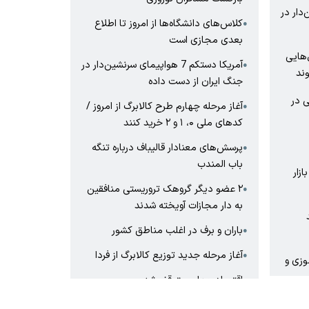
شین‌دار در
کلاس‌های دانشگاه‌ها از امروز تا اطلاع
●
بعدی مجازی است
‌هایی
آمریکا دستکم 7 هواپیمای سرنشین‌دار در
●
خامنه‌ای
اقتصاد جهان م
ند
جنگ ایران از دست داده
ی در
آغاز مرحله چهارم طرح کالابرگ از امروز /
●
کدهای ملی ۰، ۱ و ۲ خرید کنند
پرسش‌های معنادار قالیباف درباره تنگه
●
باب المندب
ازار
۲ عضو دیگر گروهک تروریستی منافقین
●
به دار مجازات آویخته شدند
باران و برف در اغلب مناطق کشور
●
آغاز مرحله جدید توزیع کالابرگ از فردا
●
وزی و
اقتصاد جهان متوقف شد
●
ترده در 27 استان تا
رئیس انستیتوپاستور: آسیب‌ها جدی
●