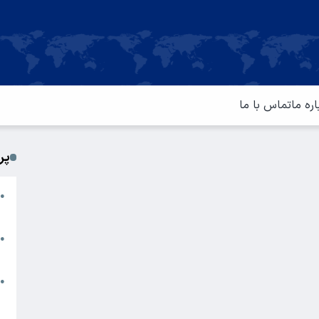
اره ما
تماس با ما
پر
ا
●
م
ت
●
آ
ا
●
س