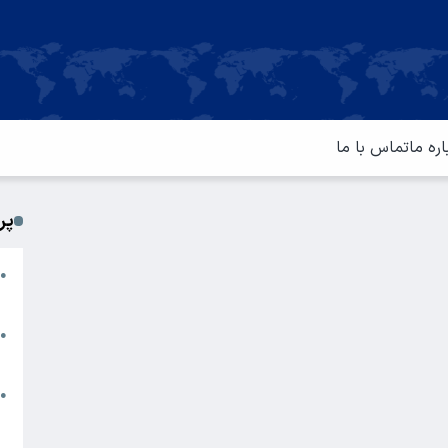
اره ما
تماس با ما
پر
ا
●
م
ت
●
آ
ا
●
س