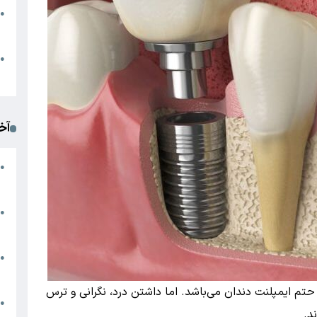
●
ا
م
●
ک
آخ
آ
●
د
ت
●
آ
●
ا
حتم ایمپلنت دندان می‌باشد. اما داشتن درد، نگرانی و ترس
ک
●
د.