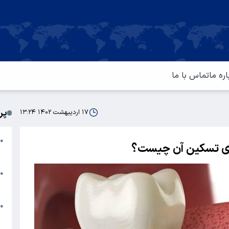
اره ما
تماس با ما
پر
۱۷ اردیبهشت ۱۴۰۲ ۱۳:۲۴
ا
●
 های تسکین آن چیست؟
م
ت
●
آ
ا
●
س