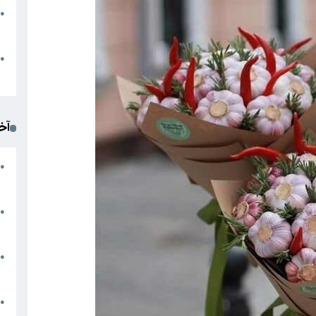
●
ا
م
●
ک
آخ
آ
●
د
ت
●
آ
●
ا
ک
●