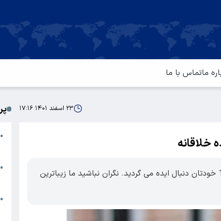
اره ما
تماس با ما
پر
۲۳ اسفند ۱۴۰۱ ۱۷:۱۶
ا
●
 خلاقانه
م
ت
●
برای تزیین سیر سفره هفت سین شیک 1402 خودتان دنبال ایده می گردید. نگران نباشید ما زیباترین
آ
ا
●
س