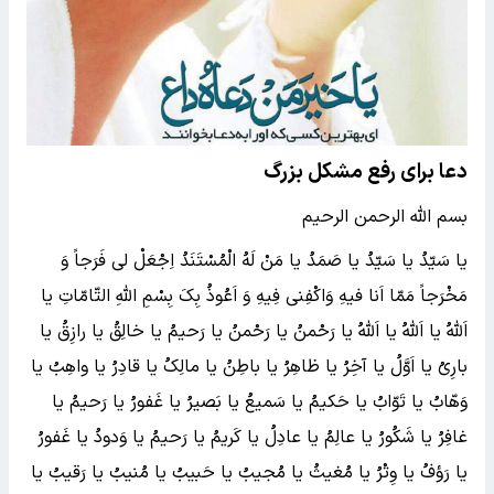
دعا برای رفع مشکل بزرگ
بسم الله الرحمن الرحیم
یا سَیّدُ یا سَیّدُ یا صَمَدُ یا مَنْ لَهُ الْمُسْتَنَدُ اِجْعَلْ لی فَرَجاً وَ
مَخْرَجاً مَمّا اَنا فیهِ وَاکْفِنی فِیهِ وَ اَعُوذُ بِکَ بِسْمِ اللهِ التّامّاتِ یا
اَللهُ یا اَللهُ یا اَللهُ یا رَحْمنُ یا رَحْمنُ یا رَحیمُ یا خالِقُ یا رازِقُ یا
بارِیُ یا اَوَّلُ یا آخِرُ یا ظاهِرُ یا باطِنُ یا مالِکُ یا قادِرُ یا واهِبُ یا
وَهّابُ یا تَوّابُ یا حَکیمُ یا سَمیعُ یا بَصیرُ یا غَفورُ یا رَحیمُ یا
غافِرُ یا شَکُورُ یا عالِمُ یا عادِلُ یا کَریمُ یا رَحیمُ یا وَدودُ یا غَفورُ
یا رَؤفُ یا وِتْرُ یا مُغیثُ یا مُجیبُ یا حَبیبُ یا مُنیبُ یا رَقیبُ یا