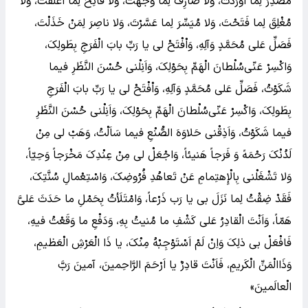
مُصْدِرَ لِما اَوْرَدْتَ، وَلا صارِفَ لِما وَجَّهْتَ، وَلا فاتِحَ لِما اَغْلَقْتَ، وَلا
مُغْلِقَ لِما فَتَحْتَ، وَلا مُیَسِّرَ لِما عَسَّرْتَ، وَلا ناصِرَ لِمَنْ خَذَلْتَ،
‌فَصَلِّ عَلى مُحَمَّدٍ وَآلِهِ، وَاْفْتَحْ لى‌ یا رَبِّ بابَ الْفَرَجِ بِطَولِکَ،
وَاکْسِرْ عَنّى‌سُلْطانَ الْهَمِّ بِحَوْلِکَ، وَاَنِلْنى‌ حُسْنَ النَّظَرِ فیما
شَکَوْتُ، فَصَلِّ عَلى مُحَمَّدٍ وَآلِهِ، وَاْفْتَحْ لى‌ یا رَبِّ بابَ الْفَرَجِ
بِطَولِکَ، وَاکْسِرْ عَنّى‌سُلْطانَ الْهَمِّ بِحَوْلِکَ، وَاَنِلْنى‌ حُسْنَ النَّظَرِ
فیما شَکَوْتُ، ‌وَاَذِقْنى حَلاوَهَ الصُّنْعِ فیما سَاَلْتُ، وَهَبْ لى‌ مِنْ
لَدُنْکَ رَحْمَهً وَ فَرَجاً هَنیئاً، وَاجْعَلْ لى‌ مِنْ عِنْدِکَ مَخْرَجاً وَحِیّاً،
‌وَلا تَشْغَلْنى‌ بِالْإِهتِمامِ عَنْ تَعاهُدِ فُرُوضِکَ، وَاسْتِعْمالِ سُنَّتِکَ،
‌فَقَدْ ضِقْتُ لِما نَزَلَ بى‌ یا رَب ذَرْعاً، وَامْتَلَأتُ بِحَمْلِ ما حَدَثَ عَلىَّ
هَمّاً، ‌وَاَنْتَ الْقادِرُ عَلى‌ کَشْفِ ما مُنیتُ بِهِ، وَدَفْعِ ما وَقَعْتُ فیهِ،
فَافْعَلْ بى‌ ذلِکَ وَاِنْ لَمْ اَسْتَوْجِبْهُ‌ مِنْکَ، یا ذَا الْعَرْشِ الْعَظیمِ،
وَذَاالْمَنِّ الْکَریمِ، فَاَنْتَ قادِرٌ یا اَرْحَمَ‌ الرَّاحِمینَ، آمینَ رَبَّ
الْعالَمینَ»