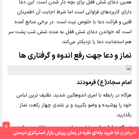
همین دعای شش قفل برای بچه دار شدن است. این دعا
دارای کاربردهای فراوانی است اما شرط اجابت آن اطمینان
قلبی و قرائت دعا با خلوص نیت است. در برخی منابع آمده
است که خواندن دعای شش قفل به مدت شش شب پشت سر
هم استجابت دعا را نزدیکتر می‌کند.
نماز و دعا جهت رفع اندوه و گرفتاری ها
امام سجاد(ع) فرمودند
هرگاه در رابطه با امری اندوهگین شدید، نظیف ترین لباس
خود را پوشیده و وضو بگیرید و بر بلندی چهار رکعت نماز
بگذارید:
دو رکعت اول:
رکعت اول بعد از حمد سوره زلزال و در رکعت
خبر‌فوری:
آیا خرید پله‌ای نقره در زمان ریزش بازار استراتژی درستی
دوم بعد از حمد سوره اذا جاء نصرالله.