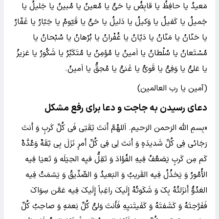
مَعیدُ یا حافِظُ یا قابِضُ یا حَیُّ یا مُعینُ یا مُبینُ یا جَلیلُ یا
جَمیلُ یا کَفیلُ یا وَکیلُ یا دَلیلُ یا حَیُّ یا قَیّومُ یا جَبّارُ یا غَفّارُ
یا حَنّانُ یا مَنّانُ یا دَیّانُ یا غُفْرانُ یا بُرْهانُ یا سُبْحانُ یا
مُسْتَعانُ یا سُلْطانُ یا اَمینُ یا مُؤمِنُ یا مُتَکَبّ‍ِرُ یا شَکُورُ یا عَزیزُ
یا عَلیُّ یا ‍وَفِیُّ یا قَویُّ یا غَنیُّ یا مُحِقُّ یا اَمینُ.
(آمین یا رب العالمین)
دعای رسیدن به جاجت و دعا برای رفع مشکل
«بِسمِ الله الرَحمن الرَحیم. اَللهُمَّ أَنتَ ثِقَتِی فَی کُلِّ کَربٍ وَ أَنتَ
رَجَائی فِی کُلِّ شَدیدَهٍ وَ أَنتَ لِی فِی کُلِّ أَمرٍ نَزَلَ بِی ثِقَهٌ وَعُدَّهٌ
کَم مِن کَربٍ یَضعُفُ فِیهِ الفُؤادَ وَ تَقِلُّ فیِه الحِیَلَه وَ تَعیَا فِیه
الأُمُورُ وَ یَخذُلُ فِیه القَریبُ وَ البَعیدُ وَ الصِّدِّیقُ وَ یَشمَتُ فِیه
العَدُوُّ أَنزَلتُهُ بِکَ وَ شَکَوتُهُ إِلَیکَ راغِباً إِلَیکَ فِیه عَمَّن سِوَاکَ
فَفَرَّجتَهُ وَ کَشَفتَهُ وَ کَفَیتَنیِهِ فَأَنتَ وَلیُّ کُلِّ نِعمَهٍ وَ صاحِبُ کُلِّ