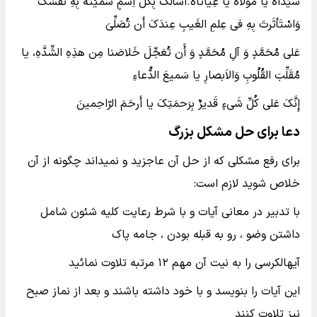
سَیِّداهُ یا مَولاهُ یا غِیاثاهُ.أَسأَلُکَ بِکُلِّ اِسمٍ سَمَّیْتَهُ بِهِ نَفسَکَ
وَاسْتَأثَرتَ بِهِ فی عِلمِ الغَیبِ عِندَکَ أَن تُصَلِّیَ
عَلی مُحَمَّدٍ وَ آلِ مُحَمَّدٍ وَ أََن تُعَجِّلَ خَلاصَنا مِن هذِهِ الشِّدَّهِ، یا
مُقَلِّبَ القُلُوبِ وَالاَبصارِ یا سَمیعَ الدُّعاءِ
إِنَّکَ عَلی کُلِّ شَیءٍ قَدیرٌ بِرَحمَتِکَ یا أَرحَمَ الرّاحِمینَ
دعا برای حل مشکل بزرگ
برای رفع مشکلی که از حل آن عاجزید و نمیداند چگونه از آن
خلاص شوید لازم است:
با تدبیر در معانی آیات و با شرط رعایت کلیه شئون شامل
داشتن وضو ، رو به قبله بودن ، جامه پاک
آیهالکرسی را به نیت آن مهم ۱۲ مرتبه تلاوت نمائید
این آیات را بنویسد و با خود داشته باشند و بعد از نماز صبح
نیز تلاوت کنند