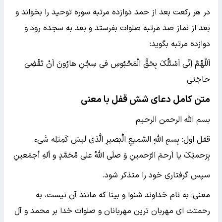
در هر رکعت بعد از حمد دوازده مرتبه سوره توحید را بخواند و
بعد از نماز صد مرتبه صلوات بفرستد و بعد به سجده رود و
دوازده مرتبه بگوید:
اَللّهُمَّ اِنّی اَسْئَلُکَ بِحَقَّ الْمَحْبُوسِ فی سِجْنِ هارُونَ اَنْ تَقْضِیَ
حاجَتی
متن کامل دعای شش قفل با معنی
بسم الله الرحمن الرحیم
قفل اول: بِسمِ اللهِ السَّمیعِ الٌبَصیرِ الَّذی لَیسَ کَمِثلِه شَیء
بِرَحمتِکَ یا اَرحمَ الرّحمینِ وَ صلَی اللهُ علی مُحَمَّدٍ و ألهِ أجمَعینِ
سپس گرفتاری خود را متذکر شود.
معنی: به نام خداوند شنوا و بینا که مانند آن نیست، به
رحمتت ای مهربان ترین مهربانان و صلوات خدا بر محمد و آل