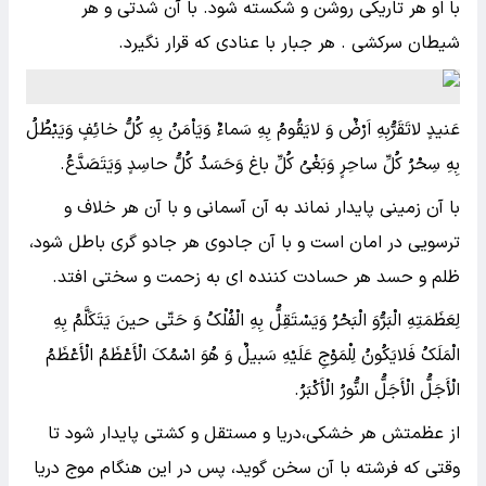
با او هر تاریکی روشن و شکسته شود. با آن شدتی و هر
شیطان سرکشی . هر جبار با عنادی که قرار نگیرد.
عَنیدٍ لاتَقَرُّبِهِ اَرْضٌ وَ لایَقُومُ بِهِ سَماءٌ وَیَاْمَنُ بِهِ کُلُّ خائِفٍ وَیَبْطُلُ
بِهِ سِحْرُ کُلِّ ساحِرٍ وَبَغْیُ کُلِّ باغ وَحَسَدُ کُلُّ حاسِدٍ وَیَتَصَدَّعُ.
با آن زمینی پایدار نماند به آن آسمانی و با آن هر خلاف و
ترسویی در امان است و با آن جادوی هر جادو گری باطل شود،
ظلم و حسد هر حسادت کننده ای به زحمت و سختی افتد.
لِعَظَمَتِهِ الْبَرُّوَ الْبَحْرُ وَیَسْتَقِلُّ بِهِ الْفُلْکُ وَ حَتّی حینَ یَتَکَلَّمُ بِهِ
الْمَلَکُ فَلایَکُونُ لِلْمَوْجِ عَلَیْهِ سَبیلٌ وَ هُوَ اسْمُکَ الْأَعْظَمُ الْأَعْظَمُ
الْأَجَلُّ الْأَجَلُّ النُّورُ الْأَکْبَرُ.
از عظمتش هر خشکی،دریا و مستقل و کشتی پایدار شود تا
وقتی که فرشته با آن سخن گوید، پس در این هنگام موج دریا