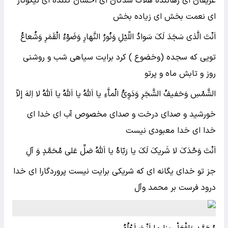
غریقان اى رهاننده هلاک شدگان اى احسان کننده اى نیکوکار
اى نعمت بخش اى زیاده بخش
اَنْتَ الَّذى سَجَدَ لَکَ سَوادُ اللّیْلِ وَنُورُ النَّهارِ وَضَوْءُ الْقَمَرِ وَشُعاعُ
تویى که سجده (وخضوع ) کرد برایت سیاهى شب و روشنى
روز و تابش ماه و پرتو
الشَّمْسِ وَحَفیفُ الشَّجَرِ وَدَوِىُّ الْماَّءِ یا اَللّهُ یا اَللّهُ یا اَللّهُ لا اِلهَ إلاّ
خورشید و صداى درخت و صداى مخصوص آب اى خدا اى
خدا اى خدا معبودى نیست
اَنْتَ وَحْدَکَ لا شَریکَ لَکَ یا رَبّاهُ یا اَللّهُ صَلِّ عَلى مُحَمَّدٍ وَ آلِ
جز تو خداى یگانه اى که شریکى برایت نیست پروردگارا اى خدا
درود فرست بر محمد وآل