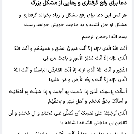
دعا برای رفع گرفتاری و رهایی از مشکل بزرگ
هر کس این دعا برای رفع مشکل را زیاد بخواند گرفتاری و
مشکل او حل گشته و به حاجت خویش خواهد رسید:
بسم الله الرحمن الرحیم
أَنْتَ اللهُ الَّذی لاإله إلاّ أَنْتَ مُبدِئُ الخَلقِ و مُعیدُهُم و أَنْتَ اللهُ
الَّذی لاإله إلاّ أَنْتَ مُدَبِّرُ الأُمورِ وَ باعِثُ مَن فِی
القُبُورِ و أَنْتَ اللهُ الَّذی لاإله إلاّ أَنْتَ القابِضُ الباسِطُ و أَنْتَ اللهُ
الَّذی لاإله إلاّ أَنْتَ وارِثُ الأَرضِ و مَن عَلَیها
أَسأَلُکَ بِاِسمِکَ الَّذی إِذا دُعیتَ بِهِ أَجَبتَ وِ إِذا سُئِلْتَ بِهِ أَعْطَیْتَ
و أَسأَلُکَ بِحَقِّ مُحَمَّدٍ وَ أَهلِ بَیتِهِ و َبِحَقِّهُمُ
الَّذی أَوجَبْتَهُ عَلی نَفسِکَ أَن تُصَلِّیَ عَلی مُحَمَّدٍ وَ آلِ مُحَمَّدٍ وَ أَن
تَقضِیَ لی حاجَتی السَّاعَهَ السَّاعَهَ یا