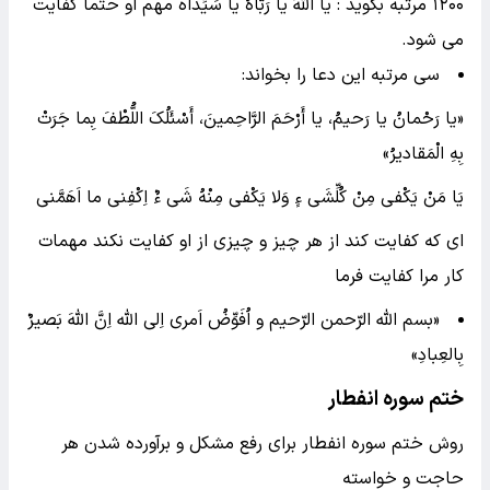
۱۲۰۰ مرتبه بگوید : یا اللهُ یا رَبّاهُ یا سَیِّداه مهم او حتما کفایت
می شود.
سى مرتبه این دعا را بخواند:
«یا رَحْمانُ یا رَحیمُ، یا أَرْحَمَ الرَّاحِمینَ، أَسْئَلُکَ اللُّطْفَ بِما جَرَتْ
بِهِ الْمَقادیرُ»
یَا مَنْ یَکْفى مِنْ کُلِّشَى ءٍ وَلا یَکْفى مِنْهُ شَى ءٌ اِکْفِنى ما اَهَمَّنى
اى که کفایت کند از هر چیز و چیزى از او کفایت نکند مهمات
کار مرا کفایت فرما
«بسم الله الرّحمن الرّحیم و اُفَوِّضُ اَمری اِلی الله اِنَّ اللهَ بَصیرٌ
بِالعِبادِ»
ختم سوره انفطار
روش ختم سوره انفطار برای رفع مشکل و برآورده شدن هر
حاجت و خواسته