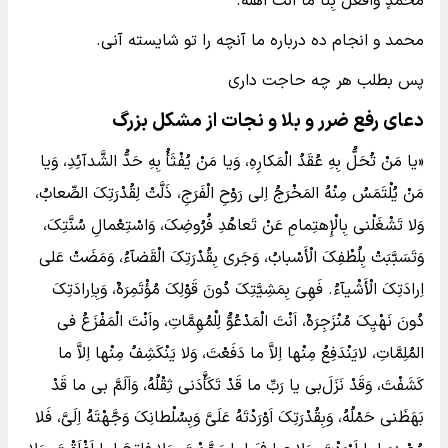
مُحَمَّدٍ وَافْعَلْ بِنا ما اَنْتَ اَهْلُهُ.
محمد و انجام ده درباره ما آنچه را تو شایسته آنى.
پس بطلب هر چه حاجت دارى
دعای رفع ضرر و بلا و نجات از مشکل بزرگ
«یا مَنْ تُحَلُّ بِهِ عُقَدُ الْمَکارِهِ، وَیا مَنْ یُفْثَأُ بِهِ حَدُّ الشَّدآئِدِ، ‌وَیا
مَنْ یُلْتَمَسُ مِنْهُ المَخْرَجُ اِلى‌ رَوْحِ الْفَرَجِ، ذَلَّتْ لِقُدْرَتِکَ الصِّعابُ،
وَلا تَشْغَلْنى‌ بِالْإِهتِمامِ عَنْ تَعاهُدِ فُرُوضِکَ، وَاسْتِعْمالِ سُنَّتِکَ،
‌وَتَسَبَّبَتْ بِلُطْفِکَ الْأَسْبابُ، وَجَرى‌ بِقُدْرَتِکَ الْقَضآءُ، ‌وَمَضَتْ عَلى
اِرادَتِکَ الْأَشْیآءُ. فَهِىَ بِمَشِیَّتِکَ دُونَ قَوْلِکَ مُؤْتَمِرَهٌ، وَبِاِرادَتِکَ
دُونَ‌ نَهْیِکَ مُنْزَجِرَهٌ، اَنْتَ الْمَدْعُوُّ لِلْمُهِمَّاتِ، واَنْتَ الْمَفْزَعُ فى‌
المُلِمَّاتِ، لایَنْدَفِعُ مِنْها اِلاَّ ما دَفَعْتَ، وَلا یَنْکَشِفُ مِنْها اِلاَّ ما
کَشَفْتَ، وَقَدْ نَزَلَ‌بى‌ یا رَبِّ ما قَدْ تَکَأَّدَنى‌ ثِقْلُهُ، وَاَلَمَّ بى‌ ما قَدْ
بَهَظَنى‌ حَمْلُهُ، وَبِقُدْرَتِکَ اَوْرَدْتَهُ عَلَىَّ وَبِسُلْطانِکَ وَجَّهْتَهُ اِلَىَّ، فَلا