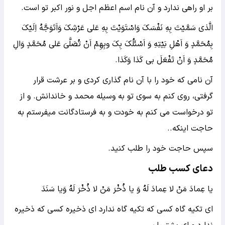
بر او راهی ندارد و آن نام اسم اعظم اجل و نور اکبر تو است.
الَّذی سَمَّیْتَ بِهِ نَفْسَکَ وَاسْتَوَیْتَ بِهِ عَلی عَرْشِکَ وَاَتَوَجَّهُ اِلَیْکَ
بِمُحَمَّدٍ وَ اَهْلِ بَیْتِهِ وَ اَسْئَلُکَ بِکَ وبِهِمْ اَنْ تُصَلَّیَ عَلی مُحَمَّدٍ وَالِ
مُحَمَّدٍ وَ اَنْ تَفْعَلَ بی کَذا وَکَذا.
آن نامی که خود را با آن نام گذاری کردی و بر عرشت قرار
گرفتی، روی کنم به سوی تو به وسیله محمد و خاندانش. و از
تو درخواست می کنم به خودت و به فرستادگانت میفرستم به
حاجت اینکه..
سپس حاجت خود را طلب کنید.
دعای کسب طلب
یا عِمادَ مَنْ لا عِمادَ لَهُ وَ یا ذُخْرَ مَنْ لا ذُخْرَ لَهُ وَیا سَنَدَ
اى تکیه گاه کسى که تکیه گاه ندارد اى ذخیره کسى که ذخیره