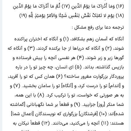
﴿١۶﴾ وَمَا أَدْرَاکَ مَا یَوْمُ الدِّینِ ﴿١٧﴾ ثُمَّ مَا أَدْرَاکَ مَا یَوْمُ الدِّینِ
﴿١٨﴾ یَوْمَ لا تَمْلِکُ نَفْسٌ لِنَفْسٍ شَیْئًا وَالأمْرُ یَوْمَئِذٍ لِلَّهِ ﴿١٩﴾
ترجمه دعا برای رفع مشکل :
آنگاه که آسمان زهم بشکافد، (۱) و آنگاه که اختران پراکنده
شوند، (۲) و آنگاه که دریاها از جا برکنده گردند، (۳) و آنگاه که
گورها زیر و زبر شوند، (۴) هر نفسى آنچه را پیش فرستاده و
بازپس گذاشته، بداند. (۵) اى انسان، چه چیز تو را در باره
پروردگار بزرگوارت مغرور ساخته؟ (۶) همان کس که تو را آفرید،
و [اندام‌] تو را درست کرد، و [آنگاه‌] تو را سامان بخشید. (۷) و
به هر صورتى که خواست، تو را ترکیب کرد. (۸) با این همه،
شما منکر [روز] جزایید. (۹) و قطعاً بر شما نگهبانانى [گماشته
شده‌]اند: (۱۰) [فرشتگان‌] بزرگوارى که نویسندگان [اعمال شما]
هستند؛ (۱۱) آنچه را مى‌کنید، مى‌دانند. (۱۲) قطعاً نیکان به