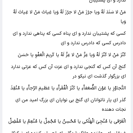
ندارد و اى پشتیبان
مَنْ لا سَنَدَ لَهُ ویا حِرْزَ مَنْ لا حِرْزَ لَهُ وَیا غِیاثَ مَنْ لا غِیاثَ لَهُ
وَیا
کسى که پشتیبان ندارد و اى پناه کسى که پناهى ندارد و اى
دادرس کسى که دادرس ندارد و اى
کَنْزَ مَنْ لا کَنْزَ لَهُ وَیا عِزَّ مَنْ لا عِزَّ لَهُ یا کَریمَ الْعَفْوِ یا حَسَنَ
گنج آن کس که گنجى ندارد و اى عزت آن کس که عزتى ندارد
اى بزرگوار گذشت اى نیکو در
التَّجاوُزِ یا عَوْنَ الضُّعَفاَّءِ یا کَنْزَ الْفُقَراَّءِ یا عَظیمَ الرِّجاَّءِ یا مُنْقِذَ
گذر اى یار ناتوانان اى گنج بى نوایان اى بزرگ امید من اى
نجات دهنده
الْغَرْقى یا مُنْجِىَ الْهَلْکى یا مُحْسِنُ یا مُجْمِلُ یا مُنْعِمُ یا مُفْضِلُ