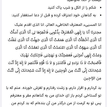
نیست از خدا نخواهید
شکم را از الکل و شرب پاک کنید
به گناهان خود اعتراف کرده و قبل از دعا استغفار کنید:
انا المسییء المعترف الخاطیء العاثر، انا الذی اقدم علیک
مجترئا أَنَا یَا إِلَهِی الْمُعْتَرِفُ بِذُنُوبِی فَاغْفِرْهَا لِی أَنَا الَّذِی أَسَأْتُ
أَنَا الَّذِی أَخْطَأْتُ أَنَا الَّذِی هَمَمْتُ أَنَا الَّذِی جَهِلْتُ أَنَا الَّذِی غَفَلْتُ
أَنَا الَّذِی سَهَوْتُ أَنَا الَّذِی اعْتَمَدْتُ أَنَا الَّذِی تَعَمَّدْتُ أَنَا الَّذِی
وَعَدْتُ إِلَهِی أَمَرْتَنِی فَعَصَیْتُکَ وَ نَهَیْتَنِی فَارْتَکَبْتُ نَهْیَکَ
فَأَصْبَحْتُ لاَ ذَا بَرَاءَهٍ لِی فَأَعْتَذِرَ وَ لاَ ذَا قُوَّهٍ فَأَنْتَصِرَ لاَ إِلَهَ إِلاَّ أَنْتَ
سُبْحَانَکَ إِنِّی کُنْتُ مِنَ الْوَجِلِینَ لاَ إِلَهَ إِلاَّ أَنْتَ سُبْحَانَکَ إِنِّی کُنْتُ
مِنَ الرَّاجِینَ
بد کردارم و اقرار دارم، و زشت رفتارم و لغزش خورده. منم که با
تو گستاخی کردم باز ای خدای من به گناهانم مقر و معترفم
پس تو به کرمت از من درگذر من آن بنده‌ام که بد کردم من