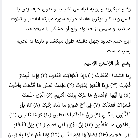
وضو میگیرید و رو به قبله می نشینید و بدون حرف زدن با
کسی و یا کار دیگری هفتاد مرتبه سوره مبارکه انفطار را تلاوت
میکنید و سپس از خداوند رفع آن مشکل را میخواهید .
این ختم حدود چهل دقیقه طول میکشد و بارها به تجربه
رسیده است .
بِسْمِ اللَّهِ الرَّحْمَنِ الرَّحِیم
إِذَا السَّمَاءُ انْفَطَرَتْ ﴿١﴾ وَإِذَا الْکَوَاکِبُ انْتَثَرَتْ ﴿٢﴾ وَإِذَا الْبِحَارُ
فُجِّرَتْ ﴿٣﴾ وَإِذَا الْقُبُورُ بُعْثِرَتْ ﴿۴﴾ عَلِمَتْ نَفْسٌ مَا قَدَّمَتْ وَأَخَّرَتْ
﴿۵﴾ یَا أَیُّهَا الإنْسَانُ مَا غَرَّکَ بِرَبِّکَ الْکَرِیمِ ﴿۶﴾ الَّذِی خَلَقَکَ
فَسَوَّاکَ فَعَدَلَکَ ﴿٧﴾ فِی أَیِّ صُورَهٍ مَا شَاءَ رَکَّبَکَ ﴿٨﴾ کَلا بَلْ
تُکَذِّبُونَ بِالدِّینِ ﴿٩﴾ وَإِنَّ عَلَیْکُمْ لَحَافِظِینَ ﴿١٠﴾ کِرَامًا کَاتِبِینَ ﴿١١﴾
یَعْلَمُونَ مَا تَفْعَلُونَ ﴿١٢﴾ إِنَّ الأبْرَارَ لَفِی نَعِیمٍ ﴿١٣﴾ وَإِنَّ الْفُجَّارَ
لَفِی جَحِیمٍ ﴿١۴﴾ یَصْلَوْنَهَا یَوْمَ الدِّینِ ﴿١۵﴾ وَمَا هُمْ عَنْهَا بِغَائِبِینَ