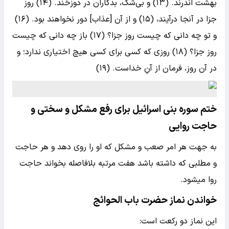
بهشت اندرند. (۱۳) و بى‌شک، بدکاران در دوزخند. (۱۴) روز
جزا در آنجا درآیند، (۱۵) و از آن [عذاب‌] دور نخواهند بود. (۱۶)
و تو چه دانى که چیست روز جزا؟ (۱۷) باز چه دانى که چیست
روز جزا؟ (۱۸) روزى که کسى براى کسى هیچ اختیارى ندارد؛ و
در آن روز، فرمان از آنِ خداست. (۱۹)
ختم سوره بنی اسرائیل برای رفع مشکل و سختی و
حاجت روایی
به جهت هر امر صعب و مشکل که او را روی دهد و هر حاجت
و مطلبی که داشته باشد هفت مرتبه بلافاصله بخواند حاجت
روا میشود.
خواندن نماز حضرت باب الحوائج
این نماز دو رکعت است: