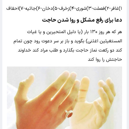
۱)غافر-۲)فصلت-۳)شوری-۴)زخرف-۵)دخان-۶)جاثیه-۷)احقاف
دعا برای رفع مشکل و روا شدن حاجت
هر که هر روز ۱۳۰ بار (یا دلیل المتحیرین و یا غیاث
المستغیثین اغثنی) بگوید و باز بر سر دعوت رود چون تمام
کند دو رکعت نماز حاجت بگذارد و طلب مراد کند خداوند
حاجتش را روا کند