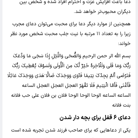
دعا باعث افزایش عزت و احترام افراد شده و شخص بین
دیگران محبوب‌تر خواهد شد.
همچنین از موارد دیگر دعا برای محبت می‌توان دعای مجرب
زیرا را به تعداد ۱۱ مرتبه با نیت جلب محبت شخص مورد نظر
خواند:
بسم الله الر حمن الرحیم وَالضُّحَى وَاللَّیْلِ إِذَا سَجَى مَا وَدَّعَکَ
رَبُّکَ وَمَا قَلَى وَلَلْآخِرَهُ خَیْرٌ لَّکَ مِنَ الْأُولَى وَلَسَوْفَ یُعْطِیکَ رَبُّکَ
فَتَرْضَى أَلَمْ یَجِدْکَ یَتِیمًا فَآوَى وَوَجَدَکَ ضَالًّا َهَدَى وَوَجَدَکَ عَائِلًا
فَأَغْنَى فَأَمَّا الْیَتِیمَ فَلَا تَقْهَرْ العجل العجل العجل الساعه
الساعه الساعه الوحا الوحا الوحا فلان بن فلان علی حب فلانه
بنت فلانه
دعای ۶ قفل برای بچه دار شدن
یکی از دعاهایی که برای صاحب فرزند شدن تجربه شده است