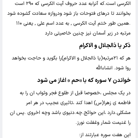
الکرسی است.که آنرابه عدد حروف آیت الکرسی که ۲۹۰ است
بخوانند تا درهای فتوحات باز شود ودروازه سعادت گشوده شود
.همین طور ختم آیت الکرسی , به عدد اسم علی , یعنی ۱۱۰
مرتبه در زیر آسمان نیز چنین خاصیتی دارد
ذکر یا ذالجلال و الاکرام
هر که ۲۱مرتبه(یا ذالجلال و الاکرام)را بگوید و حاجت بخواهد
روا شود. انشاءالله
خواندن ۷ سوره که با «حم » اغاز می شود
در یک مجلس ،خصوصا قبل از طلوع فجر وثواب ان را به
فاطمه ی زهرا(س) اهدا کند ،تاثیری عجیب در هر امر
مشکلی.دارد ،این حوائج.چه.دنیوی باشد وچه اخروی .پس ان
را غنیمت شمار وغفلت نورز.
این هفت سوره عبارتند از: