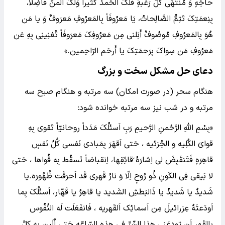
حاجَهٍ وَ مُنتَهَی کُلِّ رَغبهٍَ فَلَکَ الحَمدُ کَثیراً وَلَکَ المنُّ فَاضِلاً،
بِنِعمَتِکَ تَتِمُّ الصَّالِحاتُ، یَا مَعرُوفَاً بِالمَعرُوفِ مَعرَوفٌ وَ یا مَن
هُوَ بِالمَعرُوفِ مُوصُوفٌ أَنِلنی مِن مَعرُوفِکَ مَعرَوفَاً تُغنِینِی بِهِ عَن
مَعرُوفِ مَن سِواکَ بِرَحمَتِکَ یا أَرحَم الرّاحِمین.»
دعای حل مشکل سخت و بزرگ
هنگام سحر (در صورت امکان) سه مرتبه و هنگام صبح سه
مرتبه و در شب نیز سه مرتبه خوانده شود:
«بِسْمِ اللَّهِ الرَّحْمنِ الرَّحیمِ رَبِ اَسئَلُکَ مَدَداً روحانیّاً تَقوی بِهِ
قوایَ الکُلِیه و الجُزئیه ، حَتی اَقهَرَ بِمَبادی نَفسی کُلُ نَفسٍ
قاهِرَهٍ فَتَنقَبِضَ لی اِشارَهُ َقائِقِها، اِنقباضاً تَسقُط بِه قُواها ، حَتی
لا بَیقی فِی الکَونِ ذُو رُوحٍ اِلّا وَ نارُ قَهری قَد اَحرَقَت ظُهُورَه.یا
شَدیدُ یا شَدیدُ یا ذَالبَطشِ الشَدید یا قاهِرُ یا قَهّار، اَسئَلُکَ بِما
اَودَعتَهُ عِزرائیلَ مِن اَسمائِک اَلقَهریه ، فَانفَعَلَت لَه النُفُوس
بِالقَهرِ اَن تودِعَنی هذا السِّرِّ فی هذهِ السّاعّهِ حَتی اُلَیِن بِه کِلَّ