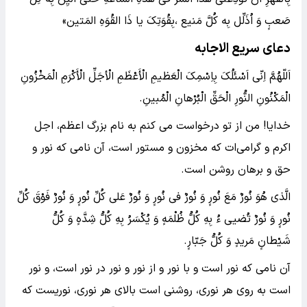
صَعبٍ وَ اُذَلِّل بِه کُلَّ مَنیع ،بِقُوَتِکَ یا ذَا القُوَهِ المَتین»
دعای سریع الاجابه
اَللّهُمَّ اِنّی اَسْئَلُکَ بِاِسْمِکَ الْعَظیمِ الْأَعْظَمِ الْأجَلِّ الْأَکْرَمِ الْمَخْزُونِ
الْمَکْنُونِ النُّورِ الْحَقِّ الْبُرْهانِ الْمُبینِ.
خدایا! من از تو درخواست می کنم به نام بزرگ اعظم، اجل
اکرم و گرامی‌ات که مخزون و مستور است، آن نامی که نور و
حق و برهان روشن است.
الَّذی هُوَ نُورٌ مَعَ نُورٍ وَ نُورٌ فی نُورٍ وَ نُورٌ عَلی کُلِّ نُورٍ وَ نُورٌ فَوْقَ کُلِّ
نُورٍ وَ نُورٌ تُضیی ءُ بِهِ کُلُّ ظُلْمَهٍ وَ یُکْسَرُ بِهِ کُلُّ شِدَّهٍ وَ کُلُّ
شَیْطانٍ مَریدٍ وَ کُلُّ جَبّارٍ.
آن نامی که نور است و با نور و از نور و نور در نور است، و نور
است به روی هر نوری، روشنی است بالای هر نوری، نوریست که