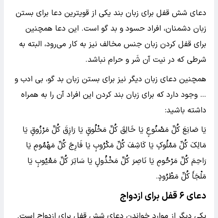
دعای شش قفل برای زبان بند یکی از قویترین دعا برای بستن
زبان دشمنان، افراد حسود و بد گو است. این دعا همچنین
برای قفل کردن زبان جنس مخالف نیز به کار می‌رود، البته به
شرطی که در نیت آن شَر و حرام نباشد.
همچنین دعای زبان دیگر نیز برای بستن زبان بد گو، بی ادب و
… وجود دارد که برای زبان بند کردن این افراد آن را به همراه
داشته باشید:
یَا صَانِعَ کُلِّ مَصْنُوعٍ یَا خَالِقَ کُلِّ مَخْلُوقٍ یَا رَازِقَ کُلِّ مَرْزُوقٍ یَا
مَالِکَ کُلِّ مَمْلُوکٍ یَا کَاشِفَ کُلِّ مَکْرُوبٍ یَا فَارِجَ کُلِّ مَهْمُومٍ یَا
رَاحِمَ کُلِّ مَرْحُومٍ یَا نَاصِرَ کُلِّ مَخْذُولٍ یَا سَاتِرَ کُلِّ مَعْیُوبٍ یَا
مَلْجَأَ کُلِّ مَطْرُودٍ.
دعای ۶ قفل برای ازدواج
یکی دیگر از موارد خواندن دعای شش قفل برای ازدواج است.