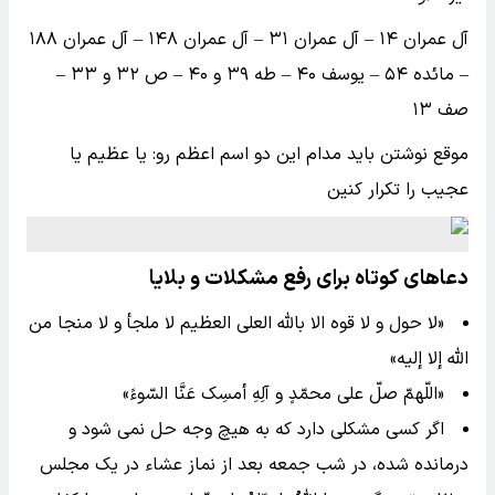
آل عمران ۱۴ – آل عمران ۳۱ – آل عمران ۱۴۸ – آل عمران ۱۸۸
– مائده ۵۴ – یوسف ۴۰ – طه ۳۹ و ۴۰ – ص ۳۲ و ۳۳ –
صف ۱۳
موقع نوشتن باید مدام این دو اسم اعظم رو: یا عظیم یا
عجیب را تکرار کنین
دعاهای کوتاه برای رفع مشکلات و بلایا
«لا حول و لا قوه الا بالله العلی العظیم لا ملجأ و لا منجا من
الله إلا إلیه»
«اللّهمّ صلّ علی محمّدٍ و آلِهِ أمسِک عَنَّا السّوءً»
اگر کسی مشکلی دارد که به هیچ وجه حل نمی شود و
درمانده شده، در شب جمعه بعد از نماز عشاء در یک مجلس