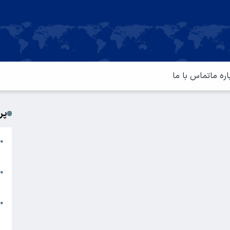
اره ما
تماس با ما
پر
ا
●
م
ت
●
آ
ا
●
س