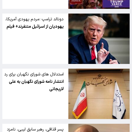
دونالد ترامپ :مردم یهودی آمریکا،
اسرائیل را نمی‌پسندند یا به آن
یهودیان از اسرائیل متنفرند+ فیلم
اهمیت نمی‌دهند
استدلال های شورای نگهبان برای رد
صلاحیت لاریجانی منتشر شد
انتشار نامه شورای نگهبان به علی
لاریجانی
پسر قذافی، رهبر سابق لیبی، نامزد