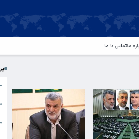
اره ما
تماس با ما
پر
ا
●
م
ت
●
آ
ا
●
س