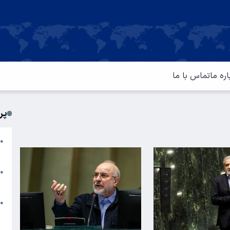
اره ما
تماس با ما
پر
ا
●
م
ت
●
آ
ا
●
س