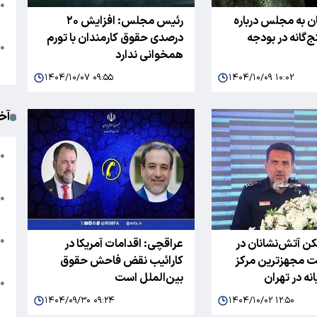
●
ن به مجلس درباره
رئیس مجلس: افزایش ۲۰
ا
‌گانه در بودجه
درصدی حقوق کارمندان با تورم
م
●
همخوانی ندارد
ک
۱۴۰۴/۱۰/۰۷ ۰۹:۵۵
۱۴۰۴/۱۰/۰۹ ۱۰:۰۲
آخ
آ
●
د
ت
●
آ
●
 آتش‌نشانان در
عراقچی: اقدامات آمریکا در
ا
ساخت مجهزترین مرکز
کارائیب نقض فاحش حقوق
بین‌الملل است
ک
●
م
۱۴۰۴/۰۹/۳۰ ۰۹:۲۴
۱۴۰۴/۱۰/۰۲ ۱۲:۵۰