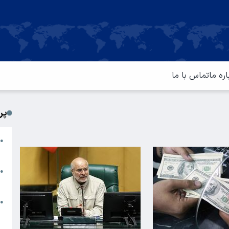
اره ما
تماس با ما
پر
ا
●
م
ت
●
آ
ا
●
س