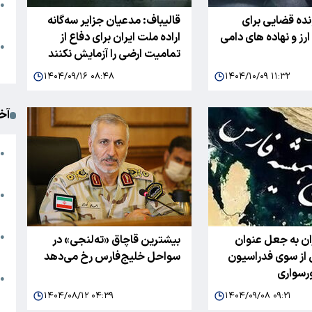
●
ده قضایی برای
قالیباف: مدعیان جزایر سه‌گانه
ا
ارز و نهاده های دامی
اراده‌ ملت ایران برای دفاع از
م
●
تمامیت ارضی را آزمایش نکنند
ک
۱۴۰۴/۰۹/۱۶ ۰۸:۴۸
۱۴۰۴/۱۰/۰۹ ۱۱:۳۲
آخ
آ
●
د
ت
●
آ
●
ان به جعل عنوان
بیشترین قاچاق «ته‌لنجی» در
ا
از سوی فدراسیون
سواحل خلیج‌فارس رخ می‌دهد
رسواری
ک
●
م
۱۴۰۴/۰۸/۱۲ ۰۴:۳۹
۱۴۰۴/۰۹/۰۸ ۰۹:۲۱