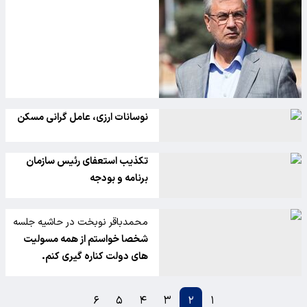
نوسانات ارزی، عامل گرانی مسکن
تکذیب استعفای رئیس سازمان
برنامه و بودجه
محمدباقر نوبخت در حاشیه جلسه
هیات دولت :
شخصا خواستم از همه مسولیت
های دولت کناره گیری کنم.
۶
۵
۴
۳
۲
۱