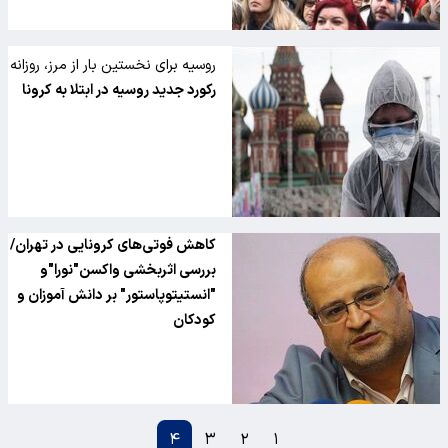
روسیه برای نخستین بار از مرز، روزانه
1000 مورد مرگ بر اثر ابتلا به کرونا
رکورد جدید روسیه در ابتلا به کرونا
گذشت
کاهش فوتی‌های کرونایی در تهران/
بررسی اثربخشی واکسن"نورا"و
"انستیتوپاستور" بر دانش آموزان و
کودکان
۴
۳
۲
۱