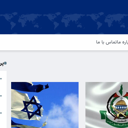
اره ما
تماس با ما
پر
ا
●
م
ت
●
آ
ا
●
س