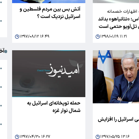
●
آتش بس بین مردم فلسطین و
ا
 اظهارات خصمانه
اسرائیل نزدیک است ؟
 «نتانیاهو» بداند
ا؛
م
●
ی تل‌آویو حتمی است
ک
۱۳۹۷/۰۸/۱۲ ۱۶:۴۹
۱۳۹۸/۰۱/۱۹ ۱۱:۲۱
آخ
آ
●
د
ت
●
آ
حمله توپخانه‌ای اسرائیل به
●
شمال نوار غزه
ا
 اسرائیل را افزایش
ک
●
م
۱۳۹۷/۰۴/۳۰ ۱۶:۲۷
۱۳۹۷/۰۵/۲۵ ۱۳:۱۶