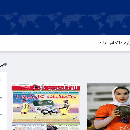
اره ما
تماس با ما
پر
ا
●
م
ت
●
آ
ا
●
س