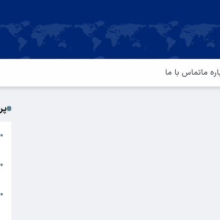
اره ما
تماس با ما
پر
ا
●
م
ت
●
آ
ا
●
س