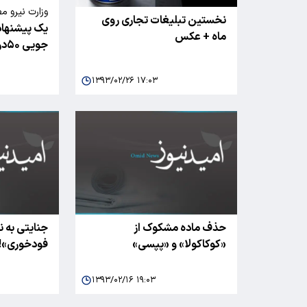
وزارت نیرو م
نخستین تبلیغات تجاری روی
یک پیشنهاد
ماه + عکس
جویی ۵۰درصدی مصرف آب
۱۳۹۳/۰۲/۲۶ ۱۷:۰۳
حذف ماده مشکوک از
جنایتی به 
«کوکاکولا» و «پپسی»
فودخوری»!
۱۳۹۳/۰۲/۱۶ ۱۹:۰۳