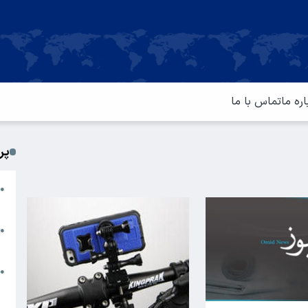
اره ما
تماس با ما
پر
ا
●
م
ت
●
آ
ا
●
س