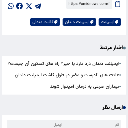
کلیندامایسین (Clindamycin):
در صورت حساسیت به
آموکسی‌سیلین یا سایر پنی‌سیلین‌ها، ممکن است
کلیندامایسین تجویز شود.
آزیترومایسین (Azithromycin):
یک جایگزین دیگر برای
افرادی که به آموکسی‌سیلین حساسیت دارند.
3.
دهان‌ شویه‌ های ضدعفونی‌ کننده
کلرهگزیدین (
Chlorhexidine
):
دهان‌شویه
ضدعفونی‌کننده‌ای که برای کاهش خطر عفونت و بهبود زخم
تجویز می‌شود. معمولاً دو بار در روز استفاده می‌شود.
4.
داروهای ضدالتهاب
کورتیکوستروئیدها:
در موارد تورم شدید، ممکن است
دندانپزشک داروهای ضدالتهاب مانند پردنیزون تجویز کند.
نکات مهم: