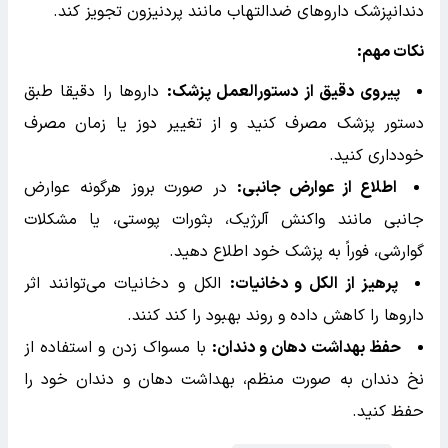
بخوریم ؟
1.
مسکن‌ ها
ایبوپروفن (Ibuprofen):
برای کاهش درد و التهاب. معمولاً
هر 4-6 ساعت یک بار طبق دستور پزشک مصرف می‌شود.
استامینوفن (Acetaminophen):
برای کاهش درد.
می‌توان آن را همراه با یا به جای ایبوپروفن مصرف کرد.
داروهای مسکن قوی‌تر (مانند کدئین یا هیدروکودون):
در
موارد درد شدید، ممکن است دندانپزشک مسکن‌های قوی‌تری
تجویز کند.
2.
آنتی‌ بیوتیک‌ ها
آموکسی‌سیلین (Amoxicillin):
یکی از رایج‌ترین
آنتی‌بیوتیک‌هایی است که برای جلوگیری از عفونت تجویز
می‌شود. معمولاً به مدت 7-10 روز مصرف می‌شود.