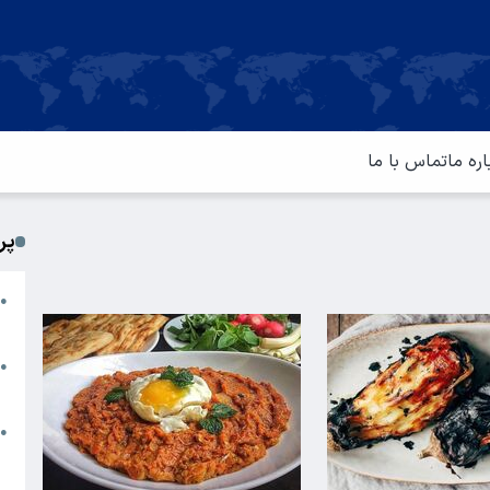
اره ما
تماس با ما
پر
ا
●
م
ت
●
آ
ا
●
س