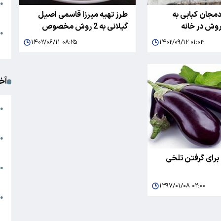
●
دمجان کبابی به
طرز تهیه میرزا قاسمی اصیل
ا
روش در خانه
گیلانی به 2 روش مخصوص
م
●
۱۴۰۲/۰۶/۱۱ ۰۸:۲۵
۱۴۰۲/۰۹/۱۲ ۰۱:۰۳
ک
آخ
آ
●
د
ت
●
آ
رای گرفتن تلخی
●
ا
۱۳۹۷/۰۱/۰۸ ۰۲:۰۰
ک
●
م