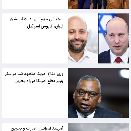
سخنرانی مهم ایل هولاتا، مشاور
امنیت ملی نخست وزیر اسراییل در
ایران، کابوس اسرائیل
همایش موسسه بین اللملی
مطالعات استراتژیک در منامه
وزیر دفاع آمریکا متعهد شد در سفر
به بحرین با ایران مقابله کند
وزیر دفاع آمریکا در راه بحرین
آمریکا، اسرائیل، امارات و بحرین