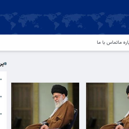
اره ما
تماس با ما
پر
ا
●
م
ت
●
آ
ا
●
س