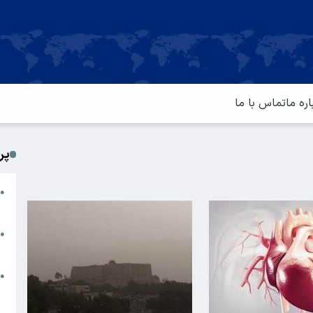
اره ما
تماس با ما
پر
ا
●
م
ت
●
آ
ا
●
س