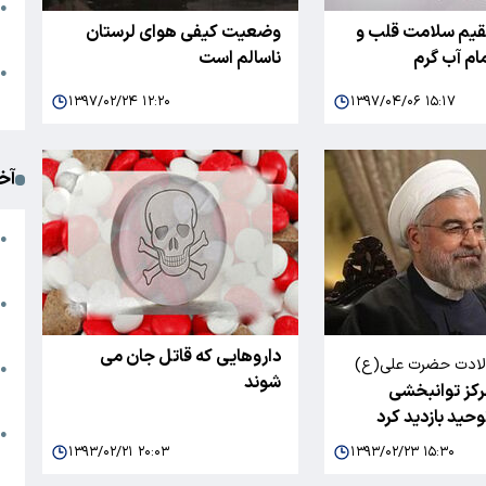
●
قیم سلامت قلب و
وضعیت کیفی هوای لرستان
ا
ام آب گرم
ناسالم است
م
●
ک
۱۳۹۷/۰۲/۲۴ ۱۲:۲۰
۱۳۹۷/۰۴/۰۶ ۱۵:۱۷
آخ
آ
●
د
ت
●
آ
داروهایی که قاتل جان می
ولادت حضرت علی(ع)
●
شوند
رکز توانبخشی
ا
حید بازدید کرد
ک
●
۱۳۹۳/۰۲/۲۱ ۲۰:۰۳
۱۳۹۳/۰۲/۲۳ ۱۵:۳۰
م