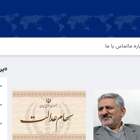
اره ما
تماس با ما
پر
ا
●
م
ت
●
آ
ا
●
س