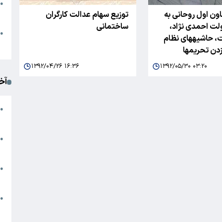
●
ون اول روحانی به
توزیع سهام عدالت کارگران
ا
لت احمدی نژاد،
ساختمانی
م
●
، حاشیه​های نظام
ک
زدن تحریم​ها
۱۳۹۲/۰۴/۲۶ ۱۶:۳۶
۱۳۹۲/۰۵/۳۰ ۰۳:۲۰
آخ
آ
●
د
ت
●
آ
●
ا
ک
●
م