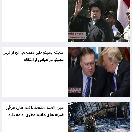
مایک پمپئو طی مصاحبه ای از ترس
شدیدش از انتقام میگوید
پمپئو در هراس از انتقام
عین الاسد مقصد راکت های عراقی
ضربه های ملایم مغزی ادامه دارد