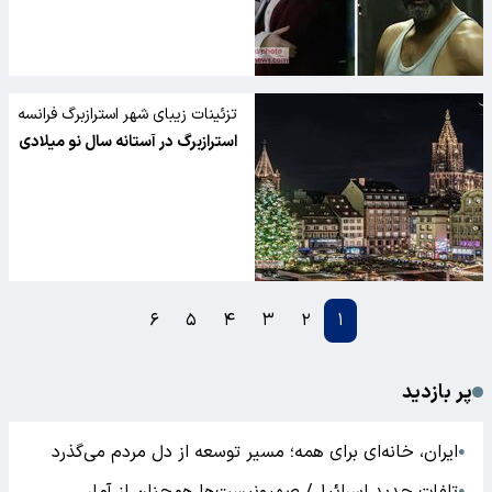
تزئینات زیبای شهر استرازبرگ فرانسه
در فرا رسیدن سال نو میلادی جهانی
استرازبرگ در آستانه سال نو میلادی
شد.
۶
۵
۴
۳
۲
۱
پر بازدید
ایران، خانه‌ای برای همه؛ مسیر توسعه از دل مردم می‌گذرد
●
●