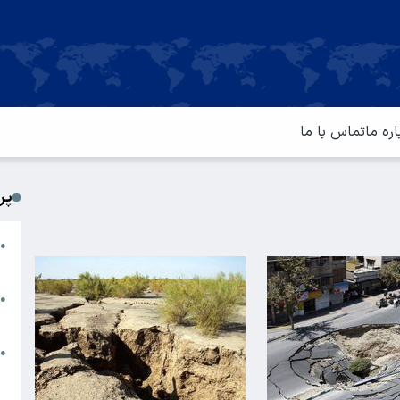
اره ما
تماس با ما
پر
ا
●
م
ت
●
آ
ا
●
س