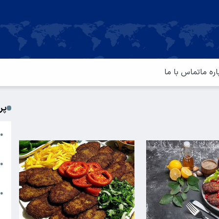
اره ما
تماس با ما
پر
ا
●
م
ت
●
آ
ا
●
س