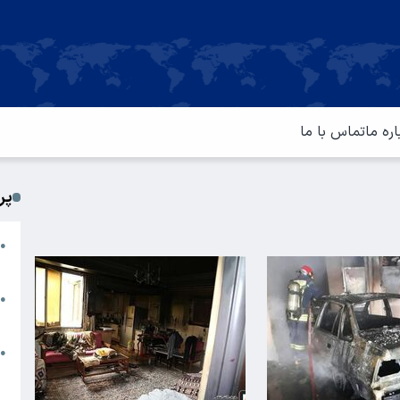
اره ما
تماس با ما
پر
ا
●
م
ت
●
آ
ا
●
س