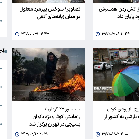
●
از آتش زدن همسرش
تصاویر/ سوختن پیرمرد معلول
ا
 پایان داد
در میان زبانه‌های آتش
م
●
ک
۱۳۹۷/۰۱/۲۹ ۱۶:۴۷
۱۳۹۷/۰۲/۰۶ ۱۱:۴۶
آخ
آ
●
د
ت
●
آ
●
وزی از روشن کردن
با حضور ۲۳ گردان /
ا
 بارشی به کشور از
رزمایش کوثر ویژه بانوان
طق جنگلی خودداری
بسیجی در تهران برگزار شد
ک
●
م
۱۳۹۳/۰۲/۱۲ ۲۰:۳۰
۱۳۹۷/۰۱/۰۳ ۲۱:۰۰