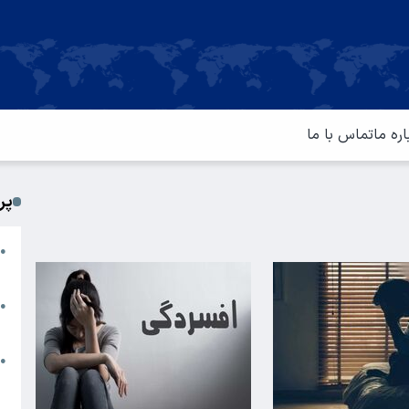
اره ما
تماس با ما
پر
ا
●
م
ت
●
آ
ا
●
س