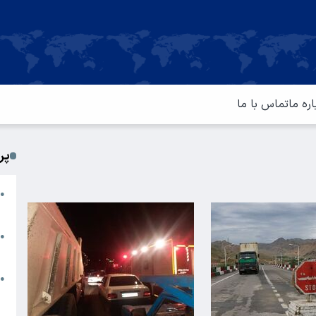
اره ما
تماس با ما
پر
ا
●
م
ت
●
آ
ا
●
س