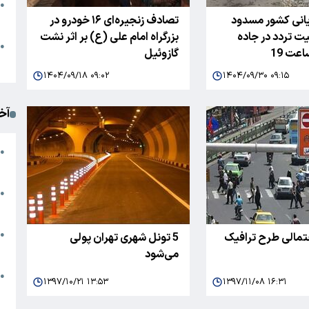
●
یانی کشور مسدود
تصادف زنجیره‌ای ۱۶ خودرو در
ا
 تردد در جاده
بزرگراه امام علی (ع) بر اثر نشت
م
●
عت 19
گازوئیل
ک
۱۴۰۴/۰۹/۱۸ ۰۹:۰۲
۱۴۰۴/۰۹/۳۰ ۰۹:۱۵
آخ
آ
●
د
ت
●
آ
●
تمالی طرح ترافیک
5 تونل شهری تهران پولی
ا
می‌شود
ک
●
۱۳۹۷/۱۰/۲۱ ۱۳:۵۳
۱۳۹۷/۱۱/۰۸ ۱۶:۳۱
م