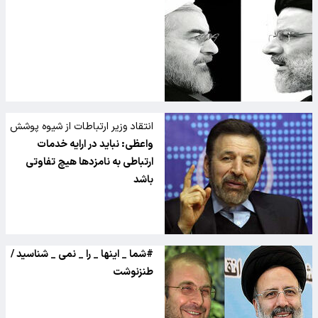
انتقاد وزیر ارتباطات از شیوه پوشش
اخبار انتخاباتی در صداوسیما
واعظی: نباید در ارایه خدمات
ارتباطی به نامزدها هیچ تفاوتی
باشد
#شما _ اینها _ را _ نمی _ شناسید /
طنزنوشت