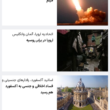
قرار داد
فیلم
اتحادیه اروپا، آلمان وانگلیس
هشدارهای جدیدی به روسیه درباره
اروپا در برابر روسیه
اوکراین ارسال کردند
اساتید آکسفورد، رفتارهای جنسیتی و
غیراخلاقی نسبت به دانشجویان
فساد اخلاقی و جنسی به آکسفورد
انجام می دهند
هم رسید