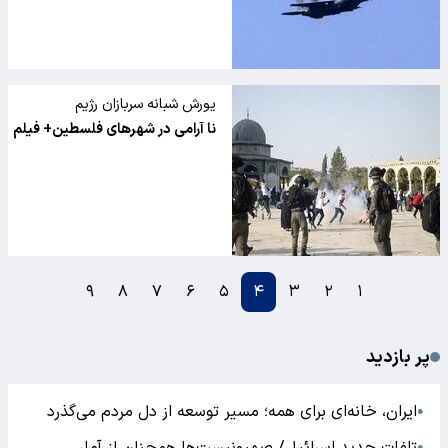
یورش شبانه سربازان رژیم
صهیونیستی، یک شهید و پنج
نا آرامی در شهرهای فلسطین+ فیلم
زخمی برجا گذاشت
۹
۸
۷
۶
۵
۴
۳
۲
۱
پر بازدید
ایران، خانه‌ای برای همه؛ مسیر توسعه از دل مردم می‌گذرد
●
●