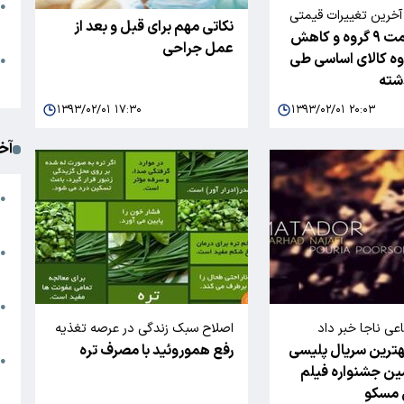
●
آخرین تغییرات قیمتی
نکاتی مهم برای قبل و بعد از
ا
افزایش قیمت ۹ گروه و کاهش
ی را منتشر کرد؛
عمل جراحی
 ۲ گروه کالای اساسی طی
م
●
شته
ک
۱۳۹۳/۰۲/۰۱ ۱۷:۳۰
۱۳۹۳/۰۲/۰۱ ۲۰:۰۳
آخ
آ
●
د
ت
●
آ
●
ا
ی ناجا خبر داد
اصلاح سبک زندگی در عرصه تغذیه
بهترین سریال پلیسی
رفع هموروئید با مصرف تره
/
ک
●
ین جشنواره فیلم
م
 مسکو