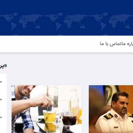
اره ما
تماس با ما
پر
ا
●
م
ت
●
آ
ا
●
س