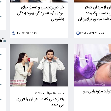
●
ن از مردان کمتر
خواص زنجبیل و عسل برای
ا
 تصمیم‌گیرنده
مردان / معجزه گر بهبود زندگی
م
●
امه موتور برای زنان
زناشویی
ک
۱۴۰۱/۱۱/۱۱ ۱۶:۱۹
۱۴۰۴/۰۶/۲۴ ۱۰:۰۵
آخ
آ
●
د
ت
●
آ
●
ا
اید مزوتراپی مو
خانم ها مراقب باشند
رفتارهایی که شوهرتان را فراری
ک
●
می دهد
م