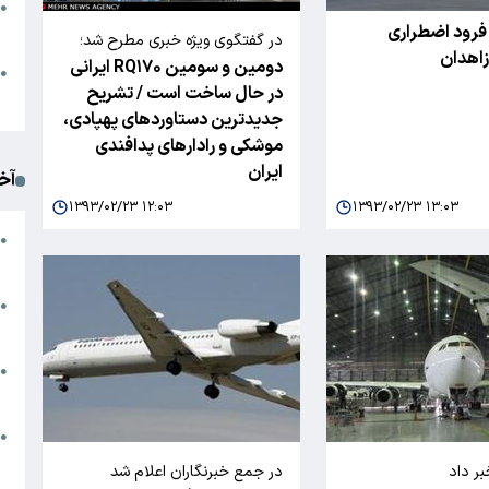
●
 فرود اضطراری
ا
در گفتگوی ویژه خبری مطرح شد؛
زاهدان
دومین و سومین RQ۱۷۰ ایرانی
م
●
در حال ساخت است / تشریح
ک
جدیدترین دستاوردهای پهپادی،
موشکی و رادارهای پدافندی
ایران
آخ
۱۳۹۳/۰۲/۲۳ ۱۲:۰۳
۱۳۹۳/۰۲/۲۳ ۱۳:۰۳
آ
●
د
ت
●
آ
●
ا
ک
●
م
ر داد
در جمع خبرنگاران اعلام شد