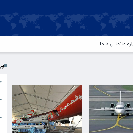
اره ما
تماس با ما
پر
ا
●
م
ت
●
آ
ا
●
س