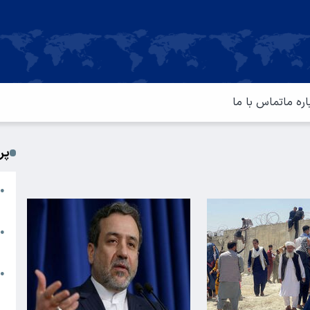
اره ما
تماس با ما
پر
ا
●
م
ت
●
آ
ا
●
س