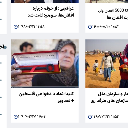
●
عراقچی: از حرفم درباره
ا
روزانه 4000 تا 5000 افغان وارد
افغان‌ها، سوء‌برداشت شد
ت افغان ها
ند
م
●
ک
۱۳۹۸/۰۲/۲۱ ۱۳:۱۸
۱۴۰۰/۰۸/۲۰ ۱۰:۵۲
آخ
آ
●
د
ت
●
آ
ار و سازمان ملل
کلید؛ نماد دادخواهی فلسطین
●
سازمان های طرفداری
+ تصاویر
ا
ک
●
۱۳۹۳/۰۲/۲۷ ۱۴:۰۳
۱۳۹۷/۰۳/۲۱ ۱۱:۵۳
م