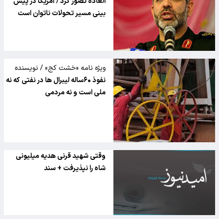
العاده تصور کرد / آمریکا در پیش
بینی مسیر تحولات ناتوان است
ویژه نامه «خشت کج» / نویسنده
کتاب «قراردادهای نفتی یا اسناد
نفوذ ۶۰ساله لیبرال ها در نفتی که نه
خیانت» در گفتگوی تفصیلی با
ملی است و نه مردمی
تسنیم:
وقتی شهید قرنی هدیه میلیونی
شاه را نپذیرفت + سند