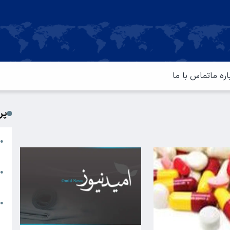
اره ما
تماس با ما
پر
ا
●
م
ت
●
آ
ا
●
س