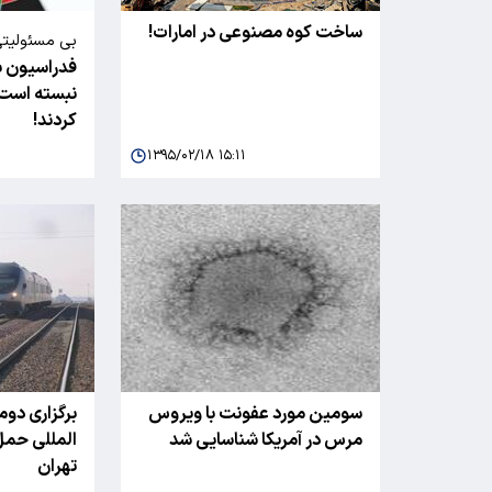
ساخت کوه مصنوعی در امارات!
بی مسئولیتی
فدراسیون با
انجمن های و
نبسته است، 
دارد؛
کردند!
۱۳۹۵/۰۲/۱۸ ۱۵:۱۱
سومین مورد عفونت با ویروس
برگزاری دوم
مرس در آمریکا شناسایی شد
المللی حمل 
تهران