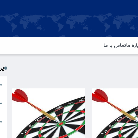
اره ما
تماس با ما
پر
ا
●
م
ت
●
آ
ا
●
س